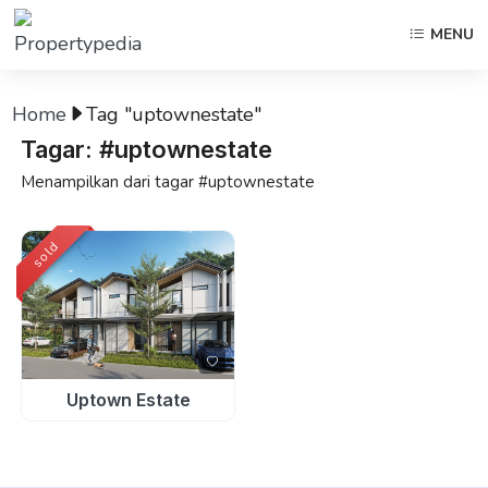
MENU
Home
Tag "uptownestate"
Tagar: #uptownestate
Menampilkan dari tagar #uptownestate
sold
Uptown Estate