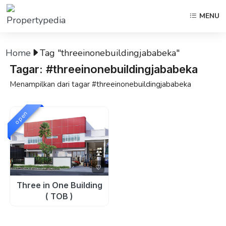
MENU
Home
Tag "threeinonebuildingjababeka"
Tagar: #threeinonebuildingjababeka
Menampilkan dari tagar #threeinonebuildingjababeka
open
Three in One Building
( TOB )