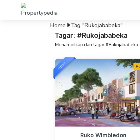
Home
Tag "Rukojababeka"
Tagar: #Rukojababeka
Menampilkan dari tagar #Rukojababeka
open
R
Ruko Wimbledon