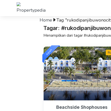
Home
Tag "rukodipanjibuwonocit
Tagar: #rukodipanjibuwon
Menampilkan dari tagar #rukodipanjibu
open
R
Beachside Shophouses