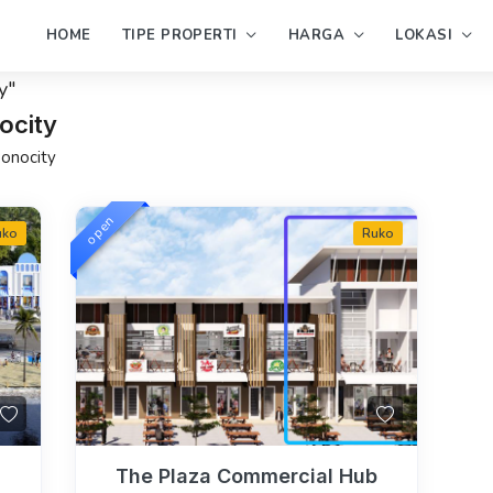
HOME
TIPE PROPERTI
HARGA
LOKASI
y"
ocity
wonocity
open
uko
Ruko
The Plaza Commercial Hub