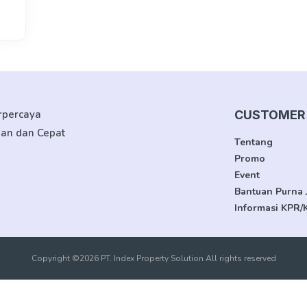
erpercaya
CUSTOMER 
man dan Cepat
Tentang
Promo
Event
Bantuan Purna 
Informasi KPR/
Copyright ©2026 PT. Index Property Solution All rights reserved