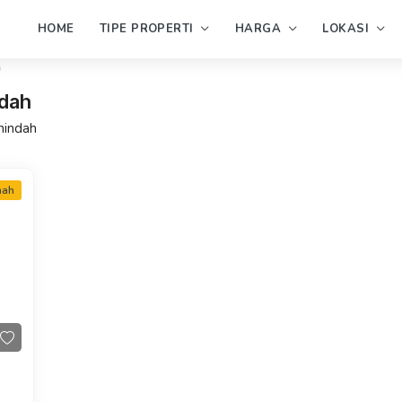
HOME
TIPE PROPERTI
HARGA
LOKASI
"
ndah
nindah
mah