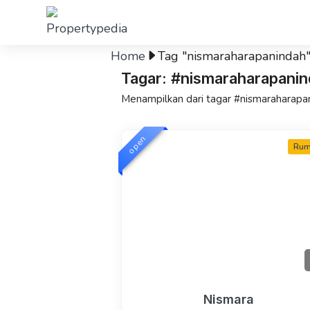
Home
Tag "nismaraharapanindah
Tagar: #nismaraharapani
Menampilkan dari tagar #nismaraharapa
open
Ru
Nismara