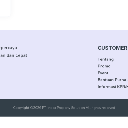
erpercaya
CUSTOMER 
man dan Cepat
Tentang
Promo
Event
Bantuan Purna 
Informasi KPR/
Copyright ©2026 PT. Index Property Solution All rights reserved