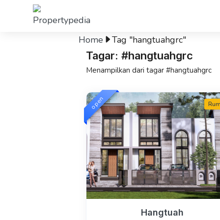
Home
Tag "hangtuahgrc"
Tagar: #hangtuahgrc
Menampilkan dari tagar #hangtuahgrc
open
Ru
Hangtuah