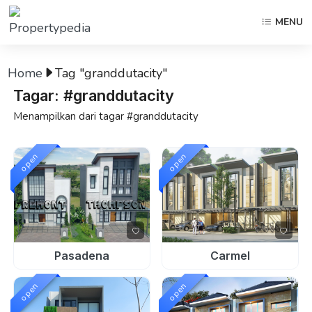
MENU
Home
Tag "granddutacity"
Tagar: #granddutacity
Menampilkan dari tagar #granddutacity
open
open
Pasadena
Carmel
open
open