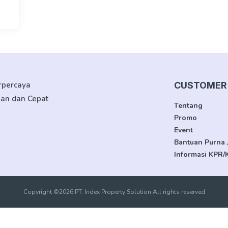
erpercaya
CUSTOMER 
man dan Cepat
Tentang
Promo
Event
Bantuan Purna 
Informasi KPR/
Copyright ©2026 PT. Index Property Solution All rights reserved