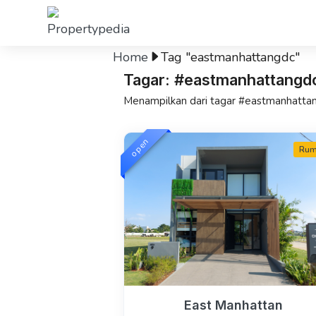
Home
Tag "eastmanhattangdc"
Tagar: #eastmanhattangd
Menampilkan dari tagar #eastmanhatta
open
Ru
East Manhattan