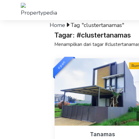
Home
Tag "clustertanamas"
Tagar: #clustertanamas
Menampilkan dari tagar #clustertanama
open
Ru
Tanamas