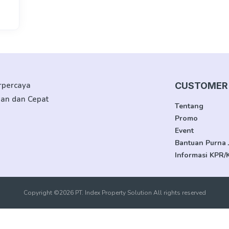
erpercaya
CUSTOMER 
man dan Cepat
Tentang
Promo
Event
Bantuan Purna 
Informasi KPR/
Copyright ©2026 PT. Index Property Solution All rights reserved