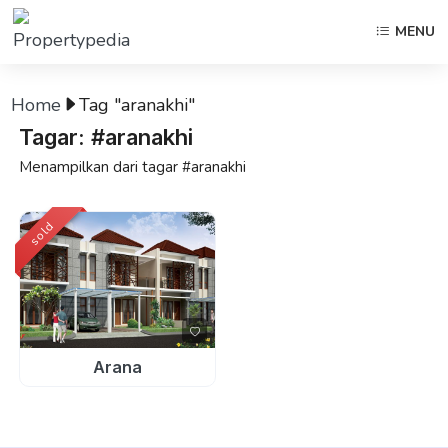
MENU
Home
Tag "aranakhi"
Tagar: #aranakhi
Menampilkan dari tagar #aranakhi
sold
Arana