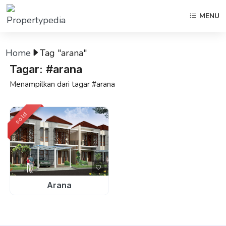
MENU
Home
Tag "arana"
Tagar: #arana
Menampilkan dari tagar #arana
sold
Arana