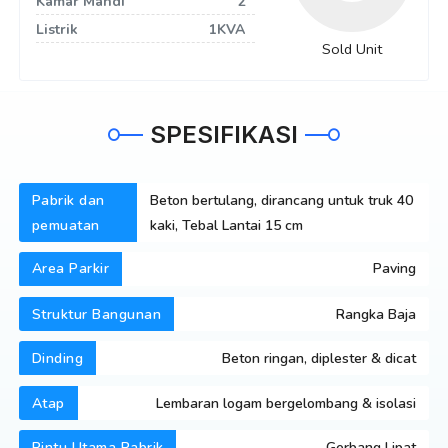
Kamar Mandi
2
Listrik
1KVA
Sold Unit
SPESIFIKASI
Pabrik dan
Beton bertulang, dirancang untuk truk 40
pemuatan
kaki, Tebal Lantai 15 cm
Area Parkir
Paving
Struktur Bangunan
Rangka Baja
Dinding
Beton ringan, diplester & dicat
Atap
Lembaran logam bergelombang & isolasi
Pintu Utama Pabrik
Gerbang Lipat