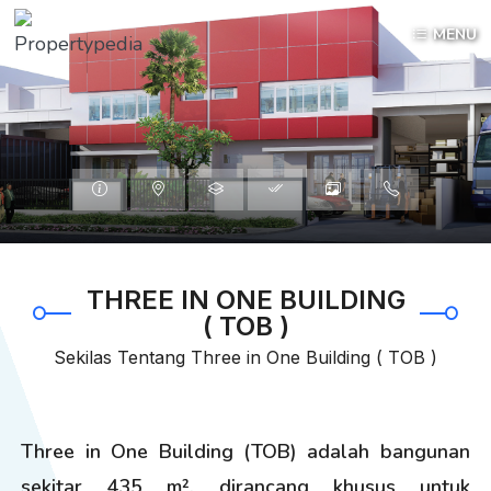
MENU
Informasi
Lokasi
Tipe
Spesifiksai
Galleri
HubungiKami
THREE IN ONE BUILDING
( TOB )
Sekilas Tentang Three in One Building ( TOB )
Three in One Building (TOB) adalah bangunan
sekitar 435 m², dirancang khusus untuk