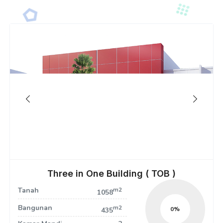
Three in One Building ( TOB )
Tanah
m2
1058
Bangunan
m2
0
435