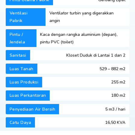
Ventilasi
Ventilator turbin yang digerakkan
Pabrik
angin
Pintu /
Kaca dengan rangka aluminium (depan),
Jendela
pintu PVC (toilet)
Sanitasi
Kloset Duduk di Lantai 1 dan 2
Luas Tanah
529 – 882 m2
Luas Produksi
255 m2
Luas Perkantoran
180 m2
Penyediaan Air Bersih
5 m3 / hari
Catu Daya
16,50 KVA