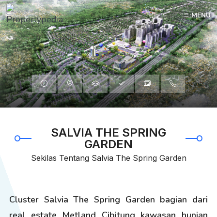
MENU
Informasi
Lokasi
Tipe
Spesifiksai
Galleri
HubungiKami
SALVIA THE SPRING
GARDEN
Sekilas Tentang Salvia The Spring Garden
Cluster Salvia The Spring Garden bagian dari
real estate Metland Cibitung kawasan hunian