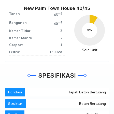
New Palm Town House 40/45
Tanah
m2
45
Bangunan
m2
40
10
Kamar Tidur
3
Kamar Mandi
2
Carport
1
Sold Unit
Listrik
1300VA
SPESIFIKASI
Pondasi
Tapak Beton Bertulang
Struktur
Beton Bertulang