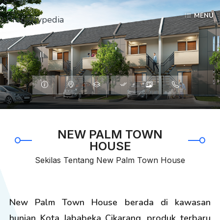
MENU
Informasi
Lokasi
Tipe
Spesifiksai
Galleri
HubungiKami
NEW PALM TOWN
HOUSE
Sekilas Tentang New Palm Town House
New Palm Town House berada di kawasan
hunian Kota Jababeka Cikarang, produk terbaru