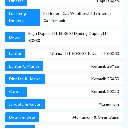
Dinding
Baja Ringan
Finishing
Eksterior : Cat Weathershild / Interior :
Dinding
Cat Tembok
Meja Dapur : HT 60X60 / Dinding Dapur : HT
Dapur
60X60
Lantai
Utama : HT 60X60 / Teras : HT 60X60
Lantai K. Mandi
Keramik 25X25
Dinding K. Mandi
Keramik 25X50
Carport
Keramik 30X30
Jendela & Kusen
Alumunium
Daun Jendela
Alumunium & Clear Glass