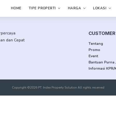
HOME
TIPE PROPERTI
HARGA
LOKASI
erpercaya
CUSTOMER 
man dan Cepat
Tentang
Promo
Event
Bantuan Purna 
Informasi KPR/
Copyright ©2026 PT. Index Property Solution All rights reserved